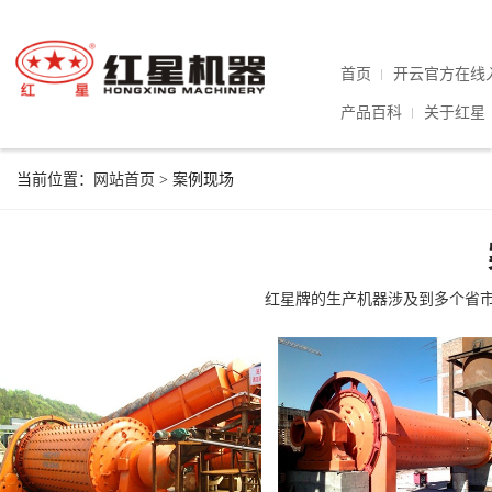
首页
开云官方在线
产品百科
关于红星
当前位置：
网站首页
> 案例现场
红星牌的生产机器涉及到多个省