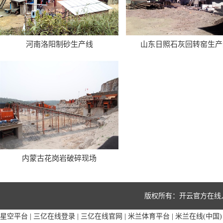
河南洛阳制砂生产线
山东日照石灰回转窑生产
内蒙古花岗岩破碎现场
版权所有：开云官方在线
星空平台
|
三亿在线登录
|
三亿在线官网
|
米兰体育平台
|
米兰在线(中国)