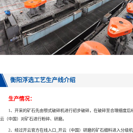
衡阳浮选工艺生产线介绍
生产情况：
1、开采的矿石先由颚式破碎机进行初步破碎，在破碎至合理细度后
云（中国）对矿石进行粉碎、研磨。
2、经过开云官方在线入口_开云（中国）研磨的矿石细料进入分级