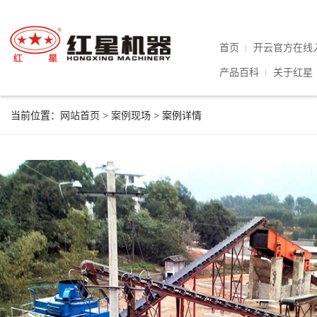
首页
开云官方在线
产品百科
关于红星
当前位置：
网站首页
>
案例现场
> 案例详情