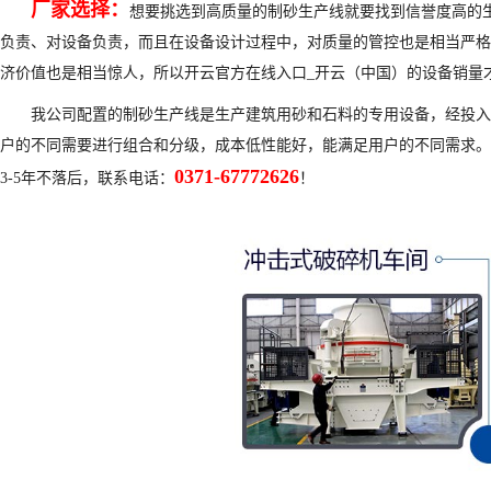
厂家选择：
想要挑选到高质量的制砂生产线就要找到信誉度高的
负责、对设备负责，而且在设备设计过程中，对质量的管控也是相当严格
济价值也是相当惊人，所以开云官方在线入口_开云（中国）的设备销量
我公司配置的制砂生产线是生产建筑用砂和石料的专用设备，经投入
户的不同需要进行组合和分级，成本低性能好，能满足用户的不同需求。
0371-67772626
3-5年不落后，联系电话：
！