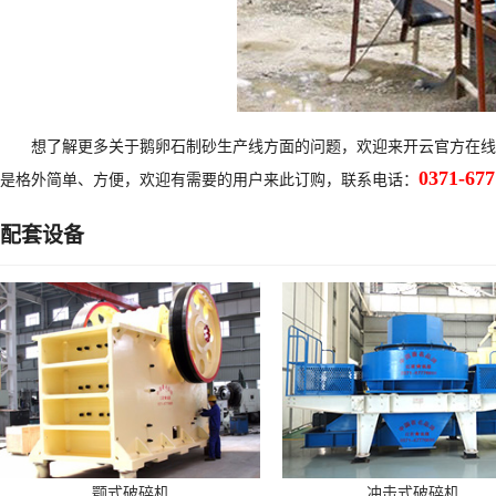
想了解更多关于鹅卵石制砂生产线方面的问题，欢迎来开云官方在线
0371-67
是格外简单、方便，欢迎有需要的用户来此订购，联系电话：
配套设备
颚式破碎机
冲击式破碎机