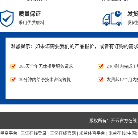
质量保证
发
采用优质原料
发货
温馨提示：如果您需要我们的产品报价，或者有订购的需
365天全年无休接受服务请求
24小时内完成
30分钟内给予技术咨询答复
发货起12个月
版权所有：开云官方在线
星空平台
|
三亿在线登录
|
三亿在线官网
|
米兰体育平台
|
米兰在线(中国)