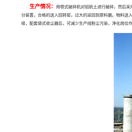
生产情况：
用颚式破碎机对铝矾土进行破碎，然后采
分装置，合格的送入回转窑，过大的返回到原料磨。物料送
续，配套袋式收尘器后，可减少生产线粉尘污染，净化岗位