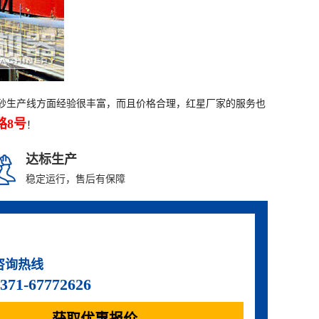
砂生产线方面经验很丰富，而且价格合理，红星厂家的服务也
路8号
！
达标生产
稳定运行，售后有保障
咨询热线
371-67772626