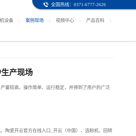
全国热线：0371-6777-2626
机设备
案例现场
视频中心
产品百科
砂生产现场
、产量较高、操作简单、运行稳定，并得到了用户的广泛
机、陶瓷开云官方在线入口_开云（中国）、选粉机、回转