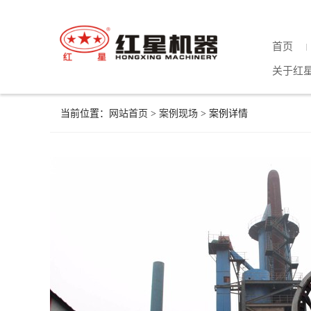
首页
关于红
当前位置：
网站首页
>
案例现场
> 案例详情