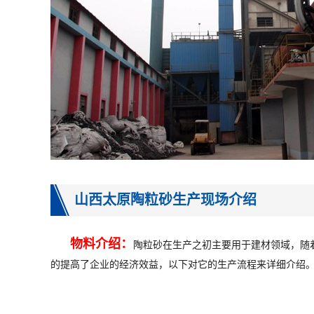
山西太原陶粒砂生产现场介绍
物料介绍：
陶粒砂在生产之初主要用于建材领域，随
的提高了企业的经济效益，以下对它的生产流程来详细介绍