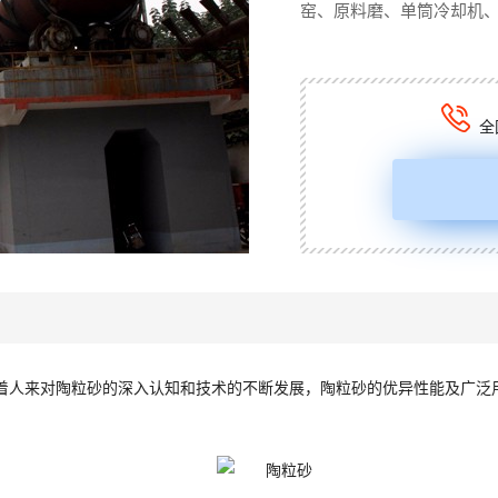
窑、原料磨、单筒冷却机
全
着人来对陶粒砂的深入认知和技术的不断发展，陶粒砂的优异性能及广泛
。