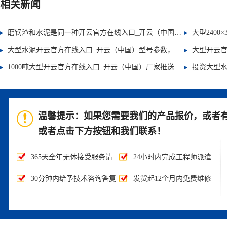
相关新闻
磨钢渣和水泥是同一种开云官方在线入口_开云（中国）吗？都有多大型号？
大型水泥开云官方在线入口_开云（中国）型号参数，价格多少？
1000吨大型开云官方在线入口_开云（中国）厂家推送
温馨提示：如果您需要我们的产品报价，或者
或者点击下方按钮和我们联系！
365天全年无休接受服务请
24小时内完成工程师派遣
求
30分钟内给予技术咨询答复
发货起12个月内免费维修