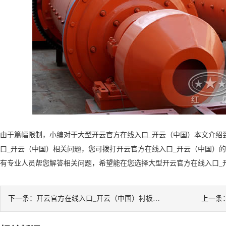
由于篇幅限制，小编对于大型开云官方在线入口_开云（中国）本文介绍
口_开云（中国）相关问题，您可拨打开云官方在线入口_开云（中国）
有专业人员帮您解答相关问题，希望能在您选择大型开云官方在线入口_
下一条：
开云官方在线入口_开云（中国）衬板的螺栓断裂怎么办？
上一条