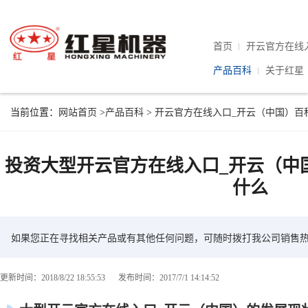
首页
开云官方在线
产品百科
关于红星
当前位置：
网站首页
>
产品百科
>
开云官方在线入口_开云（中国）百
投资大型开云官方在线入口_开云（中
什么
如果您正在寻找相关产品或有其他任何问题，可随时拨打我公司销售
更新时间：2018/8/22 18:55:53
发布时间：2017/7/1 14:14:52