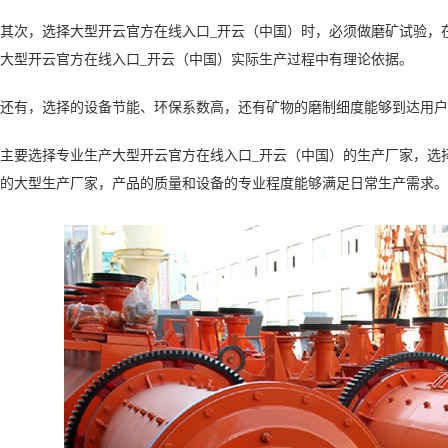
其次，选择大型开云官方在线入口_开云（中国）时，必须做磨矿试验，
大型开云官方在线入口_开云（中国）实际生产过程中有理论依据。
还有，选择的设备节能、环保系数高，还有矿物的磨制细度能够到达用户
主要选择专业生产大型开云官方在线入口_开云（中国）的生产厂家，选
的大型生产厂家，产品的质量和设备的专业程度能够满足日常生产需求。