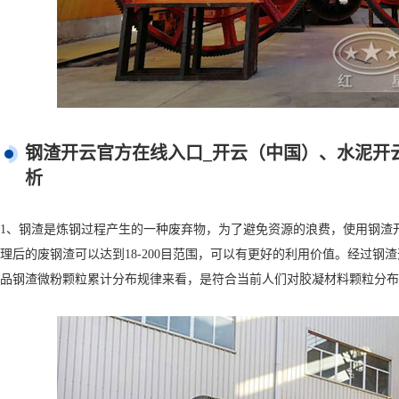
钢渣开云官方在线入口_开云（中国）、水泥开
析
1、钢渣是炼钢过程产生的一种废弃物，为了避免资源的浪费，使用钢渣
理后的废钢渣可以达到18-200目范围，可以有更好的利用价值。经过钢
品钢渣微粉颗粒累计分布规律来看，是符合当前人们对胶凝材料颗粒分布