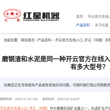
首页
开云官方在线
产品百科
关于红星
当前位置：
网站首页
>
产品百科
>
开云官方在线入口_开云（中国）百
磨钢渣和水泥是同一种开云官方在线入
有多大型号？
如果您正在寻找相关产品或有其他任何问题，可随时拨打我公司销售
更新时间：2018/7/31 18:15:06
发布时间：2018/7/28 16:46:07
开云官方在线入口_开云（中国）
作为重要的选矿设备之一，在选矿生产