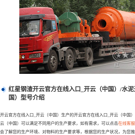
红星钢渣开云官方在线入口_开云（中国）/水泥
国）型号介绍
开云官方在线入口_开云（中国）生产的开云官方在线入口_开云（中国
云（中国）可以满足不同用户的生产要求，如有需求，可以点击
在线客服
会了解您的生产环境、对物料的生产要求等，根据您的生产状况，为您推