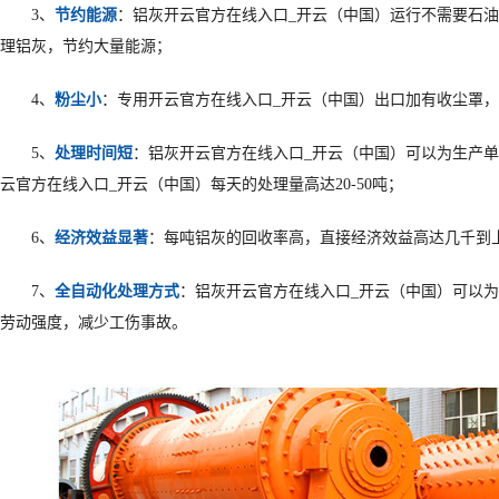
3、
节约能源
：铝灰开云官方在线入口_开云（中国）运行不需要石
理铝灰，节约大量能源；
4、
粉尘小
：专用开云官方在线入口_开云（中国）出口加有收尘罩
5、
处理时间短
：铝灰开云官方在线入口_开云（中国）可以为生产
云官方在线入口_开云（中国）每天的处理量高达20-50吨；
6、
经济效益显著
：每吨铝灰的回收率高，直接经济效益高达几千到上
7、
全自动化处理方式
：铝灰开云官方在线入口_开云（中国）可以
劳动强度，减少工伤事故。