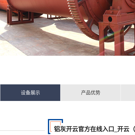
设备展示
产品优势
铝灰开云官方在线入口_开云