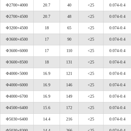
Ф2700×4000
20.7
40
<25
0.074-0.4
Ф2700×4500
20.7
48
<25
0.074-0.4
Ф3200×4500
18
65
<25
0.074-0.4
Ф3600×4500
17
90
<25
0.074-0.4
Ф3600×6000
17
110
<25
0.074-0.4
Ф3600×8500
18
131
<25
0.074-0.4
Ф4000×5000
16.9
121
<25
0.074-0.4
Ф4000×6000
16.9
146
<25
0.074-0.4
Ф4000×6700
16.9
149
<25
0.074-0.4
Ф4500×6400
15.6
172
<25
0.074-0.4
Ф5030×6400
14.4
216
<25
0.074-0.4
Ф5030×8300
14.4
266
<25
0.074-0.4