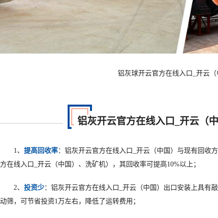
铝灰球开云官方在线入口_开云（
铝灰开云官方在线入口_开云（
1、
提高回收率
：铝灰开云官方在线入口_开云（中国）与现有回收
方在线入口_开云（中国）、洗矿机），其回收率可提高10%以上；
2、
投资少
：铝灰开云官方在线入口_开云（中国）出口安装上具有
动筛，可节省投资1万左右，降低了运转费用；