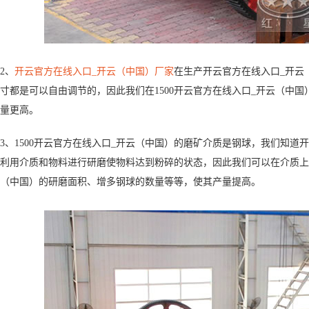
2、
开云官方在线入口_开云（中国）厂家
在生产开云官方在线入口_开云
寸都是可以自由调节的，因此我们在1500开云官方在线入口_开云（中
量更高。
3、1500开云官方在线入口_开云（中国）的磨矿介质是钢球，我们知道
利用介质和物料进行研磨使物料达到粉碎的状态，因此我们可以在介质上
（中国）的研磨面积、增多钢球的数量等等，使其产量提高。