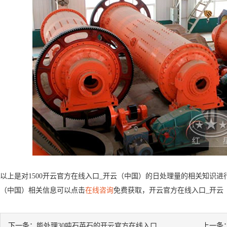
以上是对1500开云官方在线入口_开云（中国）的日处理量的相关知识
（中国）相关信息可以点击
在线咨询
免费获取，开云官方在线入口_开云
下一条：
能处理30吨石英石的开云官方在线入口_开云（中国）厂家/供应商
上一条