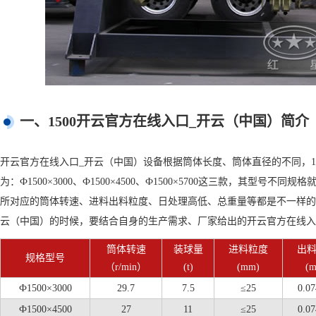
一、1500开云官方在线入口_开云（中国）简介
开云官方在线入口_开云（中国）设备根据筒体长度、筒体直径的不同，1
为：Ф1500×3000、Ф1500×4500、Ф1500×5700这三款，其型
所对应的筒体转速、进料出料粒度、日处理高低、总重量等都是不一样的。
云（中国）的时候，要结合自身的生产需求、厂家给出的开云官方在线入
筒体转速
装球量
进料粒度
出
规格型号
（r/min）
(t)
(mm)
(
Ф1500×3000
29.7
7.5
≤25
0.07
Ф1500×4500
27
11
≤25
0.07