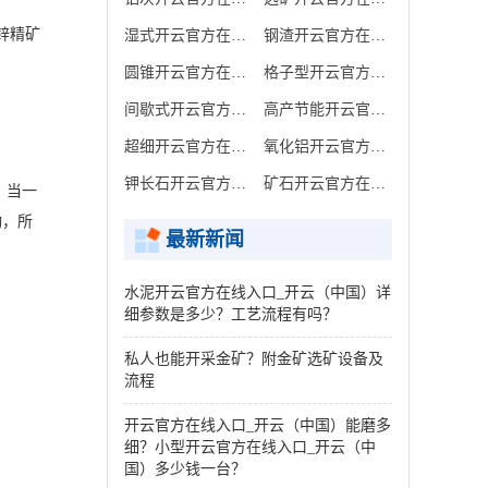
锌精矿
湿式开云官方在线入口_开云（中国）
钢渣开云官方在线入口_开云（中国）
圆锥开云官方在线入口_开云（中国）
格子型开云官方在线入口_开云（中国）
间歇式开云官方在线入口_开云（中国）
高产节能开云官方在线入口_开云（中国）
超细开云官方在线入口_开云（中国）
氧化铝开云官方在线入口_开云（中国）
钾长石开云官方在线入口_开云（中国）
矿石开云官方在线入口_开云（中国）
。当一
动，所
最新新闻
水泥开云官方在线入口_开云（中国）详
细参数是多少？工艺流程有吗？
私人也能开采金矿？附金矿选矿设备及
流程
开云官方在线入口_开云（中国）能磨多
细？小型开云官方在线入口_开云（中
国）多少钱一台？