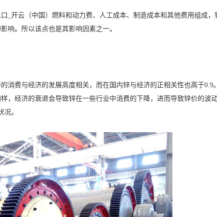
口_开云（中国）燃料和动力费、人工成本、制造成本和其他费用组成，
的影响。所以该点也是其影响因素之一。
的消费与经济的发展高度相关，而在国内锌与经济的正相关性也高于0.9
同样，经济的衰退会导致锌在一些行业中消费的下降，进而导致锌价的波
状况。