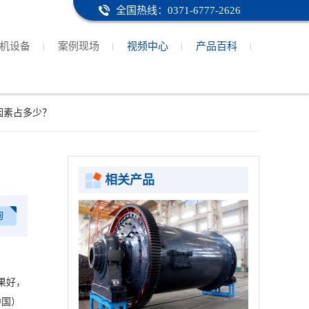
全国热线：0371-6777-2626
机设备
案例现场
视频中心
产品百科
因素占多少？
？
相关产品
询
果好，
中国）