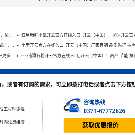
重质碳酸钙开云官方在线入口_开云（中国）设备-环保新秀，价格实惠平易近人
红星陶瓷开云官方在线入口_开云（中国）型号多、应用领域广，引用户好评不断
小型开云官方在线入口_开云（中国）厂家直销 品质先行 按
5030*8500精品开云官方在线入口_开云（中国） 为用户带来更多商机
价，或者有订购的需求，可立即拨打电话或者点击下方按
咨询热线
完成工程师派遣
0371-67772626
个月内免费维修
获取优惠报价