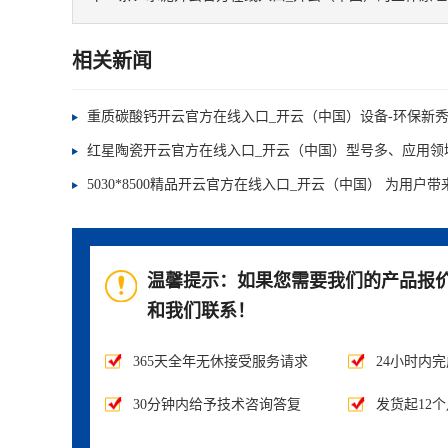
相关新闻
温馨提示：如果您需要我们的产品报
和我们联系！
365天全年无休接受服务请求
24小时内
30分钟内给予技术咨询答复
发货起12