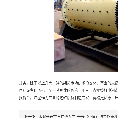
其实，除了以上几点，锌的期货市场供求的变化、基金的交易
国）设备的价格，至于其具体的价格，用户可直接拨打电河南
报价单。红星作为专业的选矿设备制造专家，价格更优惠，
下一条：
水泥开云官方在线入口_开云（中国）的工作原理是什么？